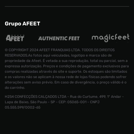
Grupo AFEET
© COPYRIGHT 2024 AFEET FRANQUIAS LTDA. TODOS OS DIREITOS
RESERVADOS.As fotos aqui veiculadas, logotipo e marca são de
propriedade da Afeet. É vetada a sua reprodução, total ou parcial, sem a
expressa autorização. Preços e condições de pagamento exclusivos para
compras realizadas através do site e suporte. Os estoques são limitados
e os valores não se aplicam à nossa rede de lojas físicas podendo sofrer
alterações sem aviso prévio. Em caso de divergência, o preço válido é o
do carrinho.
H2S4 CONFECÇÕES CALÇADOS LTDA - Rua do Curtume, 499, 1° Andar -
Lapa de Baixo, São Paulo - SP - CEP: 05065-001 - CNPJ
Meia Stance Uncover Uncommom
R$ 79,99
05.555.599/0002-65
R$ 49,99
Tamanho:
U
CONTINUAR COMPRANDO
INDISPONÍVEL