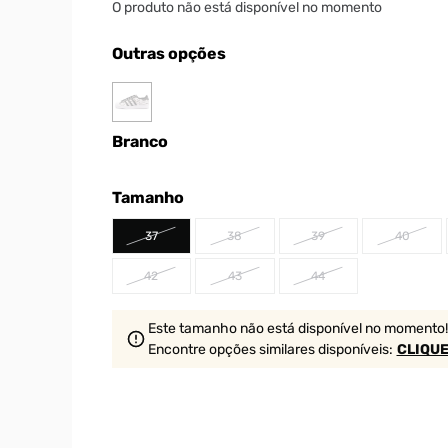
O produto não está disponível no momento
Outras opções
Branco
Tamanho
37
38
39
40
42
43
44
Este tamanho não está disponível no momento!
Encontre opções similares
disponíveis
:
CLIQUE