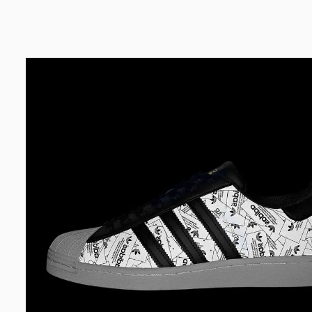
Bem-Vindo à artwalk
Para ter uma melhor experiência de compra, insira seu CEP
e veja a seleção de produtos disponíveis para sua região