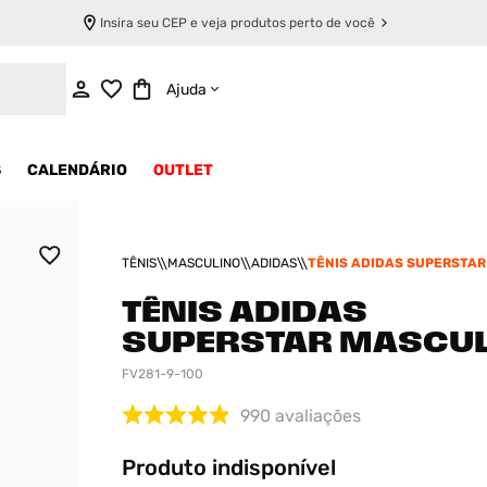
Insira seu CEP e veja produtos perto de você
INDISPONÍVEL
Ajuda
S
CALENDÁRIO
OUTLET
TÊNIS
MASCULINO
ADIDAS
TÊNIS ADIDAS SUPERSTAR
TÊNIS ADIDAS
SUPERSTAR MASCUL
FV281-9-100
990
avaliações
Produto indisponível