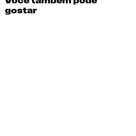
Você também pode
gostar