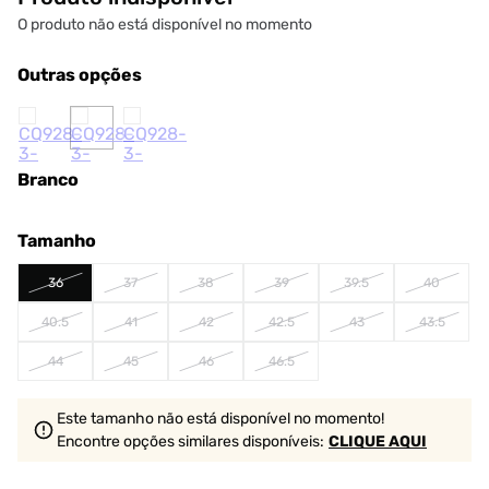
O produto não está disponível no momento
Outras opções
Branco
Tamanho
36
37
38
39
39.5
40
40.5
41
42
42.5
43
43.5
44
45
46
46.5
Este tamanho não está disponível no momento!
Encontre opções similares
disponíveis
:
CLIQUE AQUI