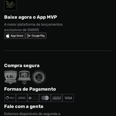
Solicite seus dados
Política de privacidade
adidas Campus
Marcas
Regulamento CRM/ CASHBACK
adidas Gazelle
Baixe agora o App MVP
Regulamento Cupom
Nike Shox
A maior plataforma de lançamentos
exclusivos de SNKRS
Compra segura
Formas de Pagamento
Fale com a gente
Estamos disponíveis de segunda a