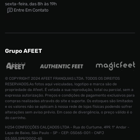
sexta-feira, das 8h às 19h
Entre Em Contato
Grupo AFEET
© COPYRIGHT 2024 AFEET FRANQUIAS LTDA. TODOS OS DIREITOS
RESERVADOS.As fotos aqui veiculadas, logotipo e marca são de
propriedade da Afeet. É vetada a sua reprodução, total ou parcial, sem a
expressa autorização. Preços e condições de pagamento exclusivos para
compras realizadas através do site e suporte. Os estoques são limitados
e os valores não se aplicam à nossa rede de lojas físicas podendo sofrer
alterações sem aviso prévio. Em caso de divergência, o preço válido é o
do carrinho.
H2S4 CONFECÇÕES CALÇADOS LTDA - Rua do Curtume, 499, 1° Andar -
Lapa de Baixo, São Paulo - SP - CEP: 05065-001 - CNPJ
Tênis Nike Lebron XVIII
R$ 1299,99
05.555.599/0002-65