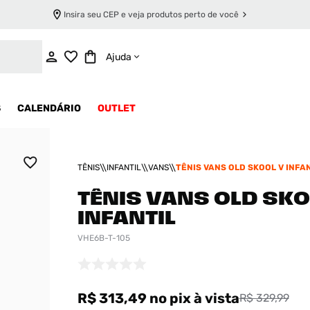
Insira seu CEP e veja produtos perto de você
ADICIONAR AO CARRINHO
Ajuda
S
CALENDÁRIO
OUTLET
TÊNIS
INFANTIL
VANS
TÊNIS VANS OLD SKOOL V INFA
TÊNIS VANS OLD SKO
INFANTIL
VHE6B-T-105
R$ 313,49
no pix
à vista
R$ 329,99