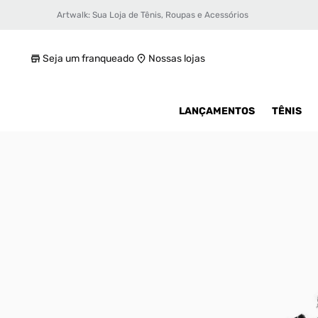
Artwalk: Sua Loja de Tênis, Roupas e Acessórios
Tênis Vans Old Skool V Infantil
R$ 329,99
Seja um franqueado
Nossas lojas
LANÇAMENTOS
TÊNIS