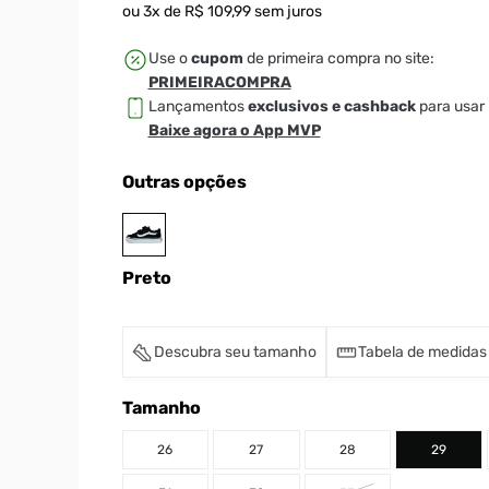
ou
3
x de
R$
109
,
99
sem juros
Use o
cupom
de primeira compra no site:
PRIMEIRACOMPRA
Lançamentos
exclusivos e cashback
para usar 
Baixe agora o App MVP
Outras opções
Preto
Descubra seu tamanho
Tabela de medidas
Tamanho
26
27
28
29