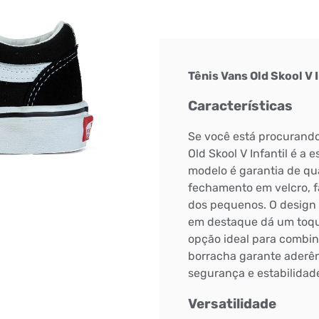
Tênis Vans Old Skool V 
Características
Se você está procurando u
Old Skool V Infantil é a 
modelo é garantia de qua
fechamento em velcro, fa
dos pequenos. O design i
em destaque dá um toque
opção ideal para combina
borracha garante aderên
segurança e estabilidade
Versatilidade