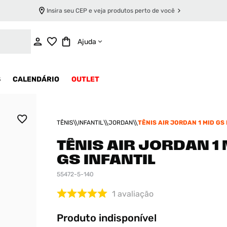
Insira seu CEP e veja produtos perto de você
INDISPONÍVEL
Ajuda
S
CALENDÁRIO
OUTLET
TÊNIS
INFANTIL
JORDAN
TÊNIS AIR JORDAN 1 MID GS
TÊNIS AIR JORDAN 1
GS INFANTIL
55472-5-140
1
avaliação
Produto indisponível