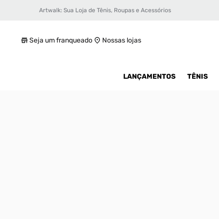
Artwalk: Sua Loja de Tênis, Roupas e Acessórios
Tênis Air Jordan 1 Mid GS Infantil
R$ 700
Seja um franqueado
Nossas lojas
LANÇAMENTOS
TÊNIS