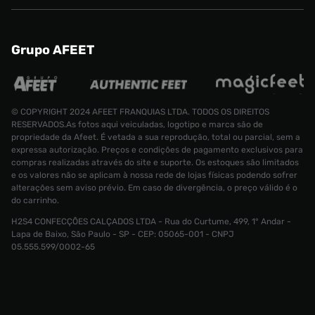
Grupo AFEET
© COPYRIGHT 2024 AFEET FRANQUIAS LTDA. TODOS OS DIREITOS
RESERVADOS.As fotos aqui veiculadas, logotipo e marca são de
propriedade da Afeet. É vetada a sua reprodução, total ou parcial, sem a
expressa autorização. Preços e condições de pagamento exclusivos para
compras realizadas através do site e suporte. Os estoques são limitados
e os valores não se aplicam à nossa rede de lojas físicas podendo sofrer
alterações sem aviso prévio. Em caso de divergência, o preço válido é o
do carrinho.
H2S4 CONFECÇÕES CALÇADOS LTDA - Rua do Curtume, 499, 1° Andar -
Lapa de Baixo, São Paulo - SP - CEP: 05065-001 - CNPJ
Tênis Puma RS-X GL Feminino
R$ 649,99
05.555.599/0002-65
R$ 349,99
Tamanho:
36
CONTINUAR COMPRANDO
INDISPONÍVEL