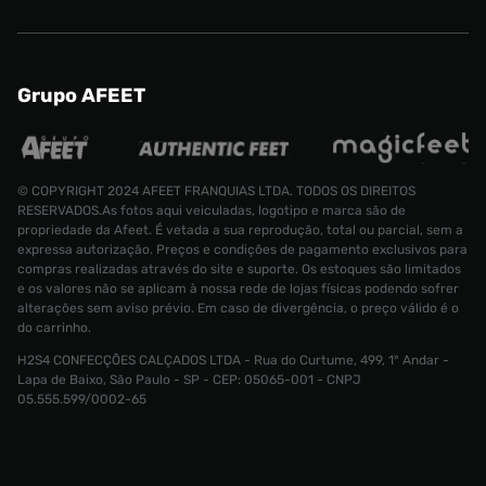
Grupo AFEET
© COPYRIGHT 2024 AFEET FRANQUIAS LTDA. TODOS OS DIREITOS
RESERVADOS.As fotos aqui veiculadas, logotipo e marca são de
propriedade da Afeet. É vetada a sua reprodução, total ou parcial, sem a
expressa autorização. Preços e condições de pagamento exclusivos para
compras realizadas através do site e suporte. Os estoques são limitados
e os valores não se aplicam à nossa rede de lojas físicas podendo sofrer
alterações sem aviso prévio. Em caso de divergência, o preço válido é o
do carrinho.
H2S4 CONFECÇÕES CALÇADOS LTDA - Rua do Curtume, 499, 1° Andar -
Lapa de Baixo, São Paulo - SP - CEP: 05065-001 - CNPJ
Camiseta Converse x Keith Haring
05.555.599/0002-65
R$ 210
Tamanho:
P
CONTINUAR COMPRANDO
INDISPONÍVEL