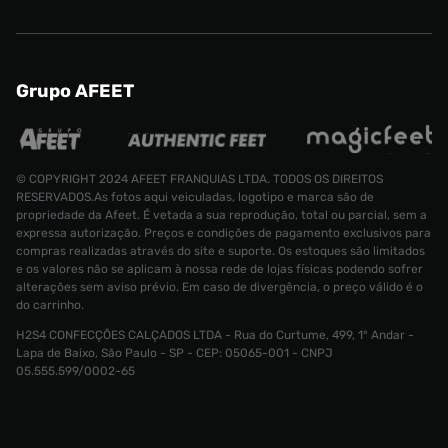
Grupo AFEET
© COPYRIGHT 2024 AFEET FRANQUIAS LTDA. TODOS OS DIREITOS
RESERVADOS.As fotos aqui veiculadas, logotipo e marca são de
propriedade da Afeet. É vetada a sua reprodução, total ou parcial, sem a
expressa autorização. Preços e condições de pagamento exclusivos para
compras realizadas através do site e suporte. Os estoques são limitados
e os valores não se aplicam à nossa rede de lojas físicas podendo sofrer
alterações sem aviso prévio. Em caso de divergência, o preço válido é o
do carrinho.
H2S4 CONFECÇÕES CALÇADOS LTDA - Rua do Curtume, 499, 1° Andar -
Tênis adid
Lapa de Baixo, São Paulo - SP - CEP: 05065-001 - CNPJ
Tamanho:
R$ 999,99
05.555.599/0002-65
R$ 499,99
34
CONTINUAR COMPRANDO
INDISPONÍVEL