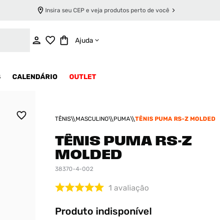
Insira seu CEP e veja produtos perto de você
INDISPONÍVEL
Ajuda
S
CALENDÁRIO
OUTLET
TÊNIS
MASCULINO
PUMA
TÊNIS PUMA RS-Z MOLDED
TÊNIS PUMA RS-Z
MOLDED
38370-4-002
1
avaliação
Produto indisponível