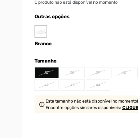
O produto não está disponível no momento
Outras opções
Branco
Tamanho
37
38
39
40
42
43
44
Este tamanho não está disponível no momento!
Encontre opções similares
disponíveis
:
CLIQUE