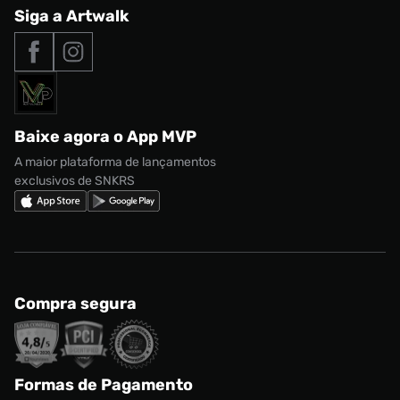
Central de Relacionamento
Siga a Artwalk
Seja um franqueado
adidas Samba
Outlet
Tipos de entrega
Nossas lojas
Nike Air Max
Roupas
Formas de Pagamento
Termos de uso
adidas Adi2000
Acessórios
Solicite seus dados
Política de privacidade
adidas Campus
Marcas
Regulamento CRM/ CASHBACK
adidas Gazelle
Baixe agora o App MVP
Regulamento Cupom
Nike Shox
A maior plataforma de lançamentos
exclusivos de SNKRS
Compra segura
Formas de Pagamento