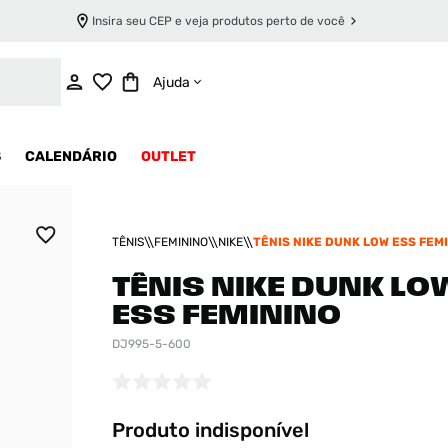
Insira seu CEP e veja produtos perto de você
INDISPONÍVEL
Ajuda
S
CALENDÁRIO
OUTLET
TÊNIS
FEMININO
NIKE
TÊNIS NIKE DUNK LOW ESS FEM
TÊNIS NIKE DUNK LO
ESS FEMININO
DJ995-5-600
Produto indisponível