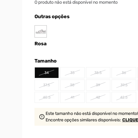
O produto não está disponível no momento
Outras opções
Rosa
Tamanho
34
35
35.5
36
37.5
38
39
39.5
40.5
41
42
42.5
Este tamanho não está disponível no momento!
Encontre opções similares
disponíveis
:
CLIQUE