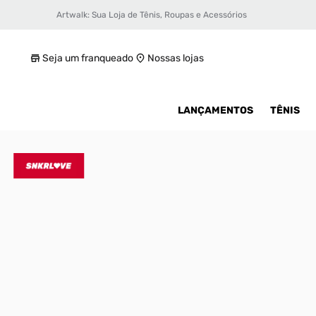
Artwalk: Sua Loja de Tênis, Roupas e Acessórios
Tênis Nike Dunk Low Ess Feminino
R$ 850
Seja um franqueado
Nossas lojas
LANÇAMENTOS
TÊNIS