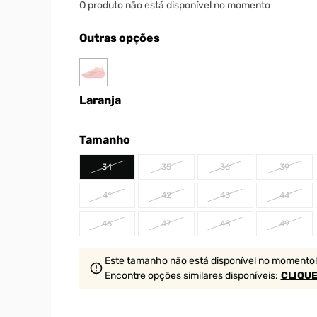
O produto não está disponível no momento
Outras opções
Laranja
Tamanho
34
35
36
39
41
42
43
44
46
47
48
49
Este tamanho não está disponível no momento!
Encontre opções similares
disponíveis
:
CLIQUE