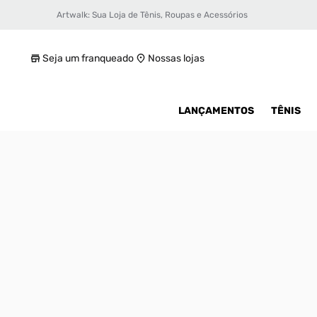
Artwalk: Sua Loja de Tênis, Roupas e Acessórios
Tênis Puma MB.02 Supernova Masculino
R$ 1099,99
Seja um franqueado
Nossas lojas
LANÇAMENTOS
TÊNIS