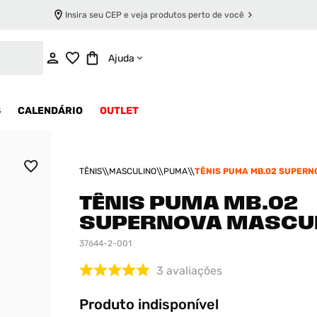
Insira seu CEP e veja produtos perto de você
INDISPONÍVEL
Ajuda
S
CALENDÁRIO
OUTLET
TÊNIS
MASCULINO
PUMA
TÊNIS PUMA MB.02 SUPERN
MASCULINO
TÊNIS PUMA MB.02
SUPERNOVA MASCU
37644-2-001
3
avaliações
Produto indisponível