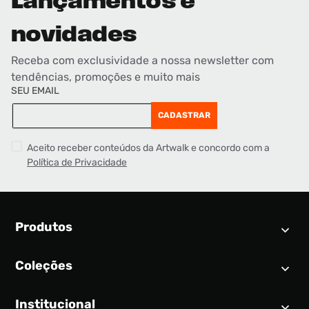
Lançamentos e
novidades
Receba com exclusividade a nossa newsletter com
tendências, promoções e muito mais
SEU EMAIL
CADASTRAR
Aceito receber conteúdos da Artwalk e concordo com a
Política de Privacidade
Produtos
Coleções
Calendário SNEAKER
Novidades
Institucional
Air Jordan 1
Tênis