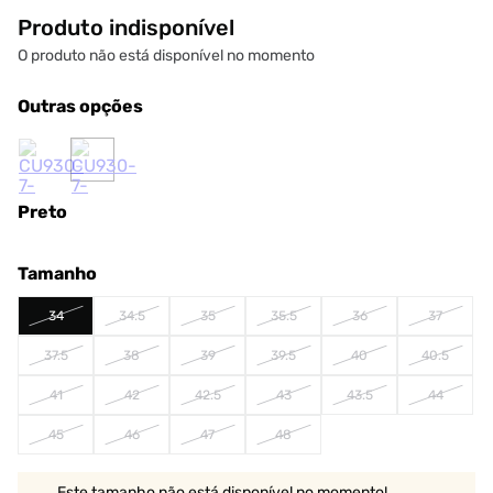
Produto indisponível
O produto não está disponível no momento
Outras opções
Preto
Tamanho
34
34.5
35
35.5
36
37
37.5
38
39
39.5
40
40.5
41
42
42.5
43
43.5
44
45
46
47
48
Este tamanho não está disponível no momento!