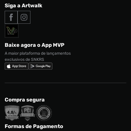
Central de Relacionamento
Siga a Artwalk
Seja um franqueado
adidas Samba
Outlet
Tipos de entrega
Nossas lojas
Nike Air Max
Roupas
Formas de Pagamento
Termos de uso
adidas Adi2000
Acessórios
Solicite seus dados
Política de privacidade
adidas Campus
Marcas
Regulamento CRM/ CASHBACK
adidas Gazelle
Baixe agora o App MVP
Regulamento Cupom
Nike Shox
A maior plataforma de lançamentos
exclusivos de SNKRS
Compra segura
Formas de Pagamento