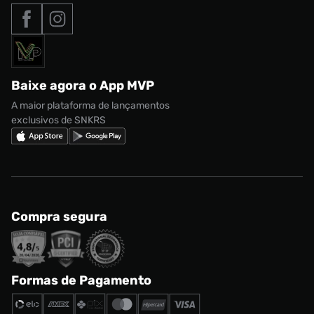
Tipos de entrega
Nossas lojas
Nike Air Max
Roupas
Formas de Pagamento
Termos de uso
adidas Adi2000
Acessórios
Solicite seus dados
Política de privacidade
adidas Campus
Marcas
Regulamento CRM/ CASHBACK
adidas Gazelle
Baixe agora o App MVP
Regulamento Cupom
Nike Shox
A maior plataforma de lançamentos
exclusivos de SNKRS
Compra segura
Formas de Pagamento