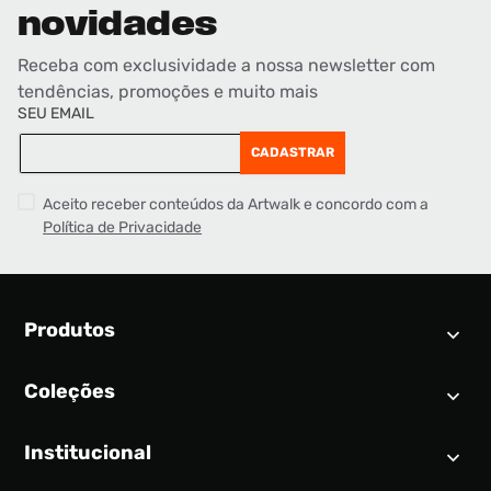
novidades
Receba com exclusividade a nossa newsletter com
tendências, promoções e muito mais
SEU EMAIL
CADASTRAR
Aceito receber conteúdos da Artwalk e concordo com a
Política de Privacidade
Produtos
Coleções
Calendário SNEAKER
Novidades
Institucional
Air Jordan 1
Tênis
Nike Dunk
Tênis masculino