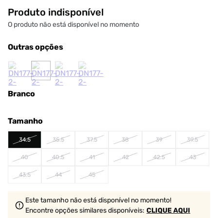
Produto indisponível
O produto não está disponível no momento
Outras opções
Branco
Tamanho
34.5
35.5
37.5
38
39
39.5
40
40.5
41
42
42.5
43
43.5
44
45
Este tamanho não está disponível no momento!
Encontre opções similares
disponíveis
:
CLIQUE AQUI