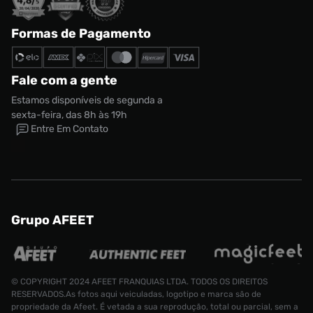
Formas de Pagamento
Fale com a gente
Estamos disponíveis de segunda a
sexta-feira, das 8h às 19h
Entre Em Contato
Grupo AFEET
© COPYRIGHT 2024 AFEET FRANQUIAS LTDA. TODOS OS DIREITOS
RESERVADOS.As fotos aqui veiculadas, logotipo e marca são de
propriedade da Afeet. É vetada a sua reprodução, total ou parcial, sem a