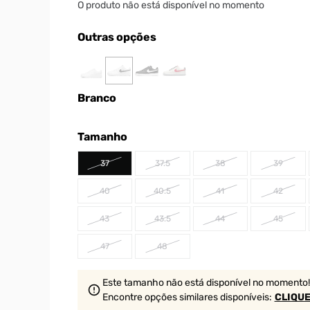
O produto não está disponível no momento
Outras opções
Branco
Tamanho
37
37.5
38
39
40
40.5
41
42
43
43.5
44
45
47
48
Este tamanho não está disponível no momento!
Encontre opções similares
disponíveis
:
CLIQUE