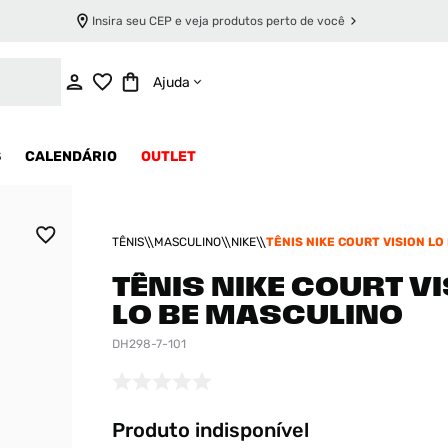
Insira seu CEP e veja produtos perto de você
INDISPONÍVEL
Ajuda
S
CALENDÁRIO
OUTLET
TÊNIS
MASCULINO
NIKE
TÊNIS NIKE COURT VISION LO
MASCULINO
TÊNIS NIKE COURT V
LO BE MASCULINO
DH298-7-101
Produto indisponível