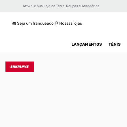
Artwalk: Sua Loja de Tênis, Roupas e Acessórios
Tênis Nike Court Vision LO BE Masculino
R$ 399,99
Seja um franqueado
Nossas lojas
LANÇAMENTOS
TÊNIS