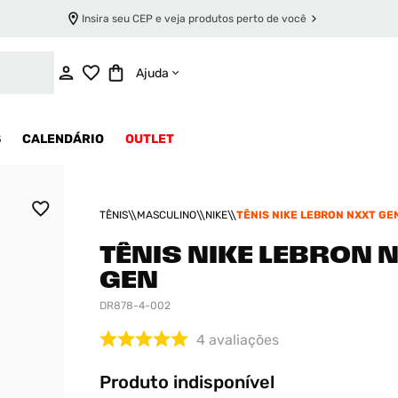
Insira seu CEP e veja produtos perto de você
INDISPONÍVEL
Ajuda
S
CALENDÁRIO
OUTLET
TÊNIS
MASCULINO
NIKE
TÊNIS NIKE LEBRON NXXT GE
TÊNIS NIKE LEBRON 
GEN
DR878-4-002
4
avaliações
Produto indisponível