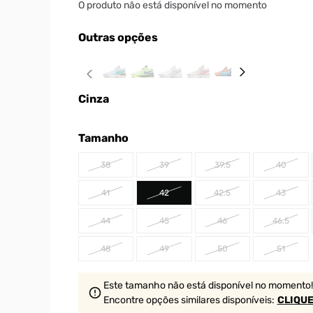
O produto não está disponível no momento
Outras opções
Cinza
Tamanho
38
39
39.5
40
41
42
42.5
43
44
45
46
46.5
48
49
50
51
Este tamanho não está disponível no momento!
Encontre opções similares
disponíveis
:
CLIQUE