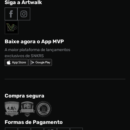
Central de Relacionamento
Siga a Artwalk
Seja um franqueado
adidas Samba
Outlet
Tipos de entrega
Nossas lojas
Nike Air Max
Roupas
Formas de Pagamento
Termos de uso
adidas Adi2000
Acessórios
Solicite seus dados
Política de privacidade
adidas Campus
Marcas
Regulamento CRM/ CASHBACK
adidas Gazelle
Baixe agora o App MVP
Regulamento Cupom
Nike Shox
A maior plataforma de lançamentos
exclusivos de SNKRS
Compra segura
Formas de Pagamento