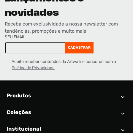
novidades
Receba com exclusividade a nossa newsletter com
tendências, promoções e muito mais
SEU EMAIL
CADASTRAR
Aceito receber conteúdos da Artwalk e concordo com a
Política de Privacidade
Produtos
Coleções
Calendário SNEAKER
Novidades
Institucional
Air Jordan 1
Tênis