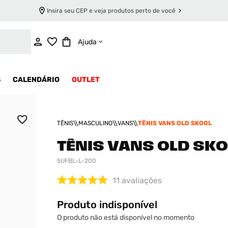
Insira seu CEP e veja produtos perto de você
INDISPONÍVEL
Ajuda
S
CALENDÁRIO
OUTLET
TÊNIS
MASCULINO
VANS
TÊNIS VANS OLD SKOOL
TÊNIS VANS OLD SK
5UFBL-L-200
11
avaliações
Produto indisponível
O produto não está disponível no momento