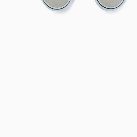
Bem-Vindo à artwalk
Para ter uma melhor experiência de compra, insira seu CEP
e veja a seleção de produtos disponíveis para sua região