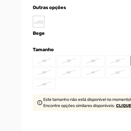
Outras opções
Bege
Tamanho
34
35
36
37
39
40
41
42
44
Este tamanho não está disponível no momento!
Encontre opções similares
disponíveis
:
CLIQUE