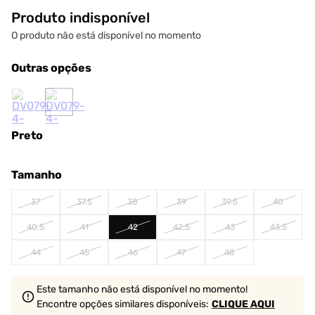
Produto indisponível
O produto não está disponível no momento
Outras opções
Preto
Tamanho
37
37.5
38
39
39.5
40
40.5
41
42
42.5
43
43.5
44
45
46
47
48
Este tamanho não está disponível no momento!
Encontre opções similares
disponíveis
:
CLIQUE AQUI