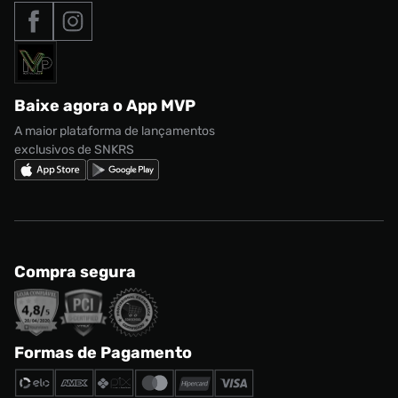
Tipos de entrega
Nossas lojas
Nike Air Max
Roupas
Formas de Pagamento
Termos de uso
adidas Adi2000
Acessórios
Solicite seus dados
Política de privacidade
adidas Campus
Marcas
Regulamento CRM/ CASHBACK
adidas Gazelle
Baixe agora o App MVP
Regulamento Cupom
Nike Shox
A maior plataforma de lançamentos
exclusivos de SNKRS
Compra segura
Formas de Pagamento