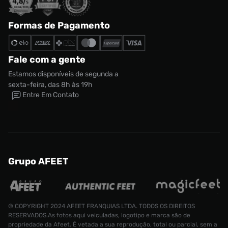
Formas de Pagamento
Fale com a gente
Estamos disponíveis de segunda a
sexta-feira, das 8h às 19h
Entre Em Contato
Grupo AFEET
© COPYRIGHT 2024 AFEET FRANQUIAS LTDA. TODOS OS DIREITOS
RESERVADOS.As fotos aqui veiculadas, logotipo e marca são de
propriedade da Afeet. É vetada a sua reprodução, total ou parcial, sem a