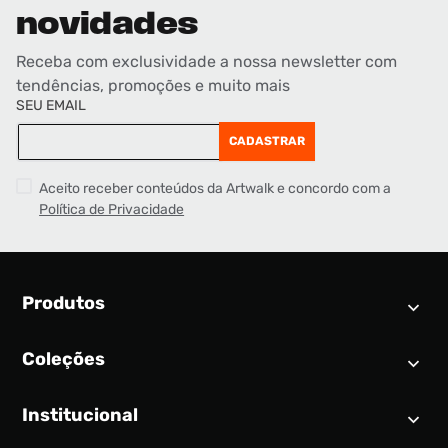
novidades
Receba com exclusividade a nossa newsletter com
tendências, promoções e muito mais
SEU EMAIL
CADASTRAR
Aceito receber conteúdos da Artwalk e concordo com a
Política de Privacidade
Produtos
Coleções
Calendário SNEAKER
Novidades
Institucional
Air Jordan 1
Tênis
Nike Dunk