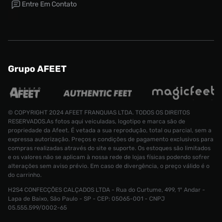
Entre Em Contato
Grupo AFEET
© COPYRIGHT 2024 AFEET FRANQUIAS LTDA. TODOS OS DIREITOS
RESERVADOS.As fotos aqui veiculadas, logotipo e marca são de
propriedade da Afeet. É vetada a sua reprodução, total ou parcial, sem a
expressa autorização. Preços e condições de pagamento exclusivos para
compras realizadas através do site e suporte. Os estoques são limitados
e os valores não se aplicam à nossa rede de lojas físicas podendo sofrer
alterações sem aviso prévio. Em caso de divergência, o preço válido é o
do carrinho.
H2S4 CONFECÇÕES CALÇADOS LTDA - Rua do Curtume, 499, 1° Andar -
Lapa de Baixo, São Paulo - SP - CEP: 05065-001 - CNPJ
Jaqueta Jordan core Feminina
R$ 649,99
05.555.599/0002-65
R$ 319,99
Tamanho:
P