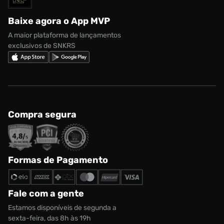
Regulamento CRM/ CASHBACK
adidas Gazelle
Baixe agora o App MVP
Regulamento Cupom
Nike Shox
A maior plataforma de lançamentos
exclusivos de SNKRS
Compra segura
Formas de Pagamento
Fale com a gente
Estamos disponíveis de segunda a
sexta-feira, das 8h às 19h