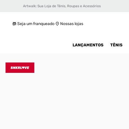
Artwalk: Sua Loja de Tênis, Roupas e Acessórios
Tênis Nike Lebron XX NRG Masculino
R$ 1299,99
Seja um franqueado
Nossas lojas
LANÇAMENTOS
TÊNIS