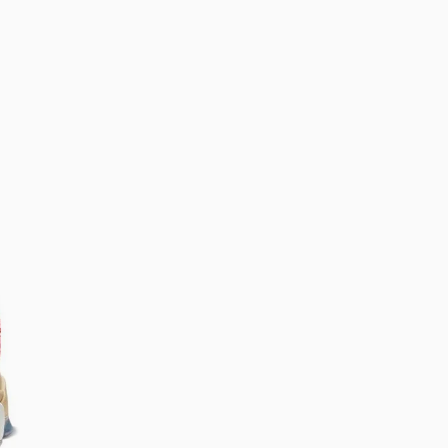
Bem-Vindo à artwalk
Para ter uma melhor experiência de compra, insira seu CEP
e veja a seleção de produtos disponíveis para sua região