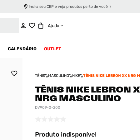
Insira seu CEP e veja produtos perto de você
INDISPONÍVEL
Ajuda
S
CALENDÁRIO
OUTLET
TÊNIS
MASCULINO
NIKE
TÊNIS NIKE LEBRON XX NRG 
TÊNIS NIKE LEBRON 
NRG MASCULINO
DV909-0-200
Produto indisponível