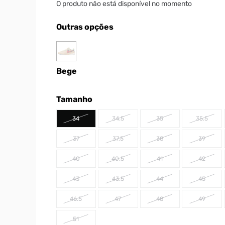
O produto não está disponível no momento
Outras opções
Bege
Tamanho
34
34.5
35
35.5
37
37.5
38
39
40
40.5
41
42
43
43.5
44
45
46.5
47
48
49
51