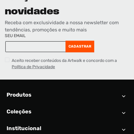
novidades
Receba com exclusividade a nossa newsletter com
tendências, promoções e muito mais
SEU EMAIL
CADASTRAR
Aceito receber conteúdos da Artwalk e concordo com a
Política de Privacidade
Produtos
Coleções
Calendário SNEAKER
Novidades
Institucional
Air Jordan 1
Tênis