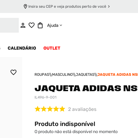
Insira seu CEP e veja produtos perto de você
INDISPONÍVEL
Ajuda
S
CALENDÁRIO
OUTLET
ROUPAS
MASCULINO
JAQUETAS
JAQUETA ADIDAS NS
JAQUETA ADIDAS N
IL496-9-001
2
avaliações
Produto indisponível
O produto não está disponível no momento