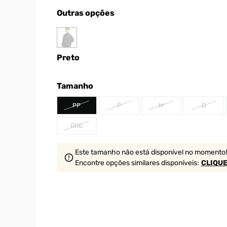
Outras opções
Preto
Tamanho
PP
P
M
G
GGG
Este tamanho não está disponível no momento!
Encontre opções similares
disponíveis
:
CLIQUE