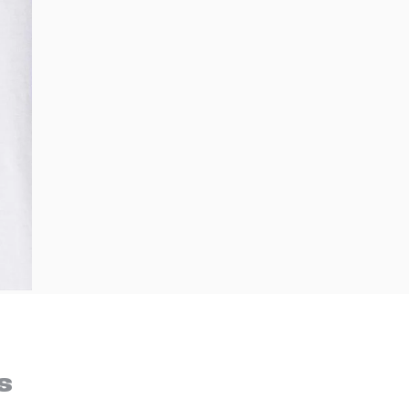
Bem-Vindo à artwalk
Para ter uma melhor experiência de compra, insira seu CEP
s
e veja a seleção de produtos disponíveis para sua região