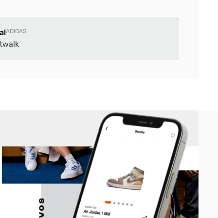
al
ADIDAS
twalk