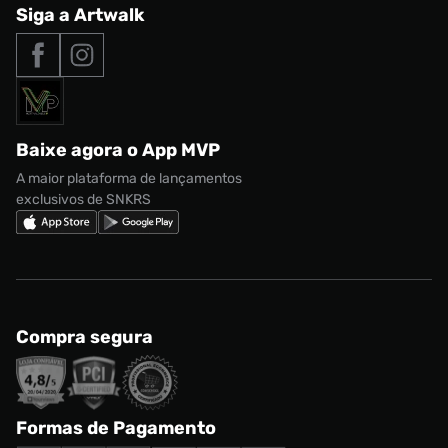
Central de Relacionamento
Siga a Artwalk
Seja um franqueado
adidas Samba
Outlet
Tipos de entrega
Nossas lojas
Nike Air Max
Roupas
Formas de Pagamento
Termos de uso
adidas Adi2000
Acessórios
Solicite seus dados
Política de privacidade
adidas Campus
Marcas
Regulamento CRM/ CASHBACK
adidas Gazelle
Baixe agora o App MVP
Regulamento Cupom
Nike Shox
A maior plataforma de lançamentos
exclusivos de SNKRS
Compra segura
Formas de Pagamento