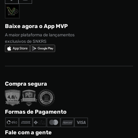
Formas de Pagamento
Termos de uso
adidas Adi2000
Acessórios
Solicite seus dados
Política de privacidade
adidas Campus
Marcas
Regulamento CRM/ CASHBACK
adidas Gazelle
Baixe agora o App MVP
Regulamento Cupom
Nike Shox
A maior plataforma de lançamentos
exclusivos de SNKRS
Compra segura
Formas de Pagamento
Fale com a gente