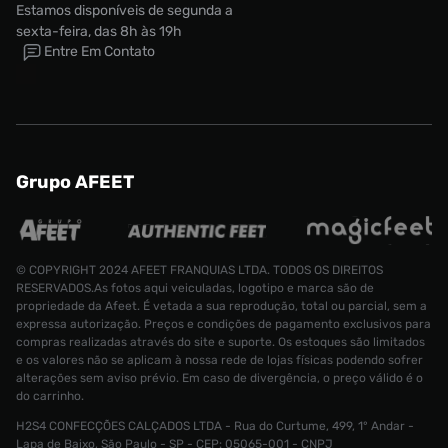
Estamos disponíveis de segunda a
sexta-feira, das 8h às 19h
Entre Em Contato
Grupo AFEET
© COPYRIGHT 2024 AFEET FRANQUIAS LTDA. TODOS OS DIREITOS
RESERVADOS.As fotos aqui veiculadas, logotipo e marca são de
propriedade da Afeet. É vetada a sua reprodução, total ou parcial, sem a
expressa autorização. Preços e condições de pagamento exclusivos para
compras realizadas através do site e suporte. Os estoques são limitados
e os valores não se aplicam à nossa rede de lojas físicas podendo sofrer
alterações sem aviso prévio. Em caso de divergência, o preço válido é o
do carrinho.
H2S4 CONFECÇÕES CALÇADOS LTDA - Rua do Curtume, 499, 1° Andar -
Tênis Air Jordan XXXVIII Low Masculino
Lapa de Baixo, São Paulo - SP - CEP: 05065-001 - CNPJ