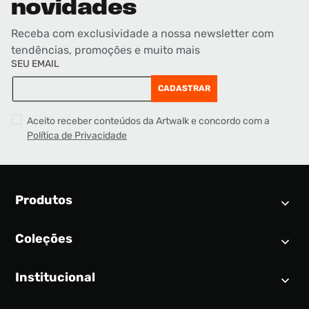
novidades
Receba com exclusividade a nossa newsletter com
tendências, promoções e muito mais
SEU EMAIL
CADASTRAR
Aceito receber conteúdos da Artwalk e concordo com a
Política de Privacidade
Produtos
Coleções
Calendário SNEAKER
Novidades
Institucional
Air Jordan 1
Tênis
Nike Dunk
Tênis masculino