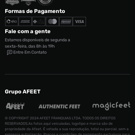
Formas de Pagamento
Fale com a gente
Estamos disponíveis de segunda a
sexta-feira, das 8h às 19h
Entre Em Contato
Grupo AFEET
© COPYRIGHT 2024 AFEET FRANQUIAS LTDA. TODOS OS DIREITOS
RESERVADOS.As fotos aqui veiculadas, logotipo e marca são de
propriedade da Afeet. É vetada a sua reprodução, total ou parcial, sem a
expressa autorização. Preços e condições de pagamento exclusivos para