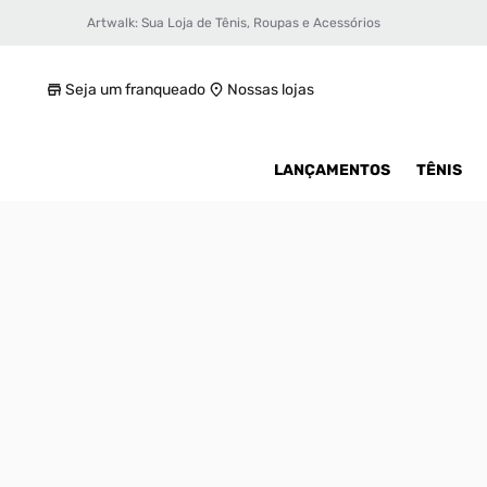
Artwalk: Sua Loja de Tênis, Roupas e Acessórios
Tênis Puma 180 Lace Wns Feminino
R$ 349,99
Seja um franqueado
Nossas lojas
LANÇAMENTOS
TÊNIS