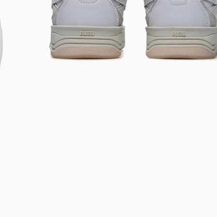
Bem-Vindo à artwalk
Para ter uma melhor experiência de compra, insira seu CEP
e veja a seleção de produtos disponíveis para sua região