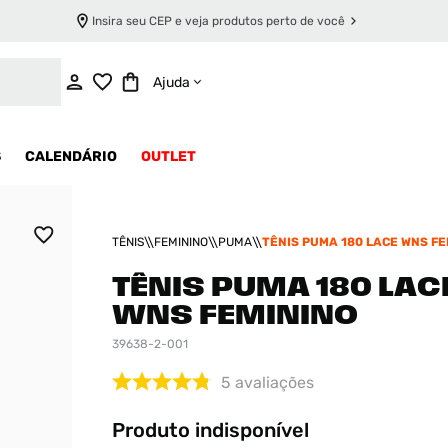
Insira seu CEP e veja produtos perto de você
INDISPONÍVEL
Ajuda
S
CALENDÁRIO
OUTLET
TÊNIS
FEMININO
PUMA
TÊNIS PUMA 180 LACE WNS FE
TÊNIS PUMA 180 LAC
WNS FEMININO
39638-2-001
5
avaliações
Produto indisponível