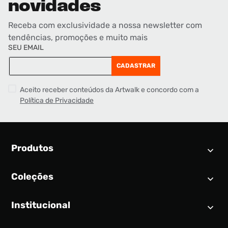
novidades
Receba com exclusividade a nossa newsletter com
tendências, promoções e muito mais
SEU EMAIL
CADASTRAR
Aceito receber conteúdos da Artwalk e concordo com a
Política de Privacidade
Produtos
Coleções
Calendário SNEAKER
Novidades
Institucional
Air Jordan 1
Tênis
Nike Dunk
Tênis masculino