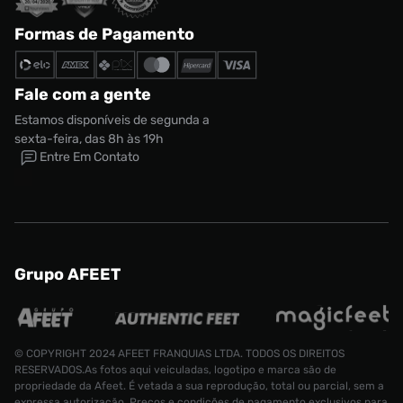
Formas de Pagamento
Fale com a gente
Estamos disponíveis de segunda a
sexta-feira, das 8h às 19h
Entre Em Contato
Grupo AFEET
© COPYRIGHT 2024 AFEET FRANQUIAS LTDA. TODOS OS DIREITOS
RESERVADOS.As fotos aqui veiculadas, logotipo e marca são de
propriedade da Afeet. É vetada a sua reprodução, total ou parcial, sem a
expressa autorização. Preços e condições de pagamento exclusivos para