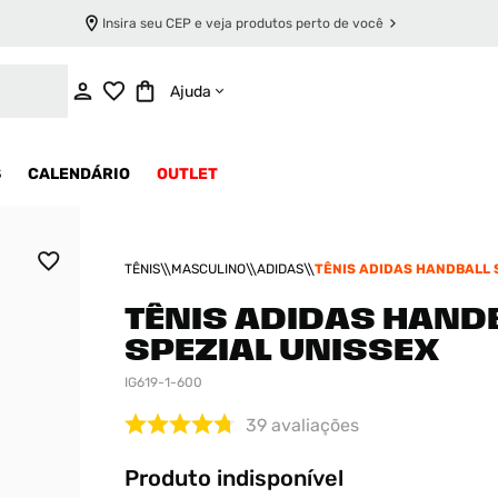
Insira seu CEP e veja produtos perto de você
INDISPONÍVEL
Ajuda
S
CALENDÁRIO
OUTLET
TÊNIS
MASCULINO
ADIDAS
TÊNIS ADIDAS HANDBALL 
UNISSEX
TÊNIS ADIDAS HAND
SPEZIAL UNISSEX
IG619-1-600
39
avaliações
Produto indisponível