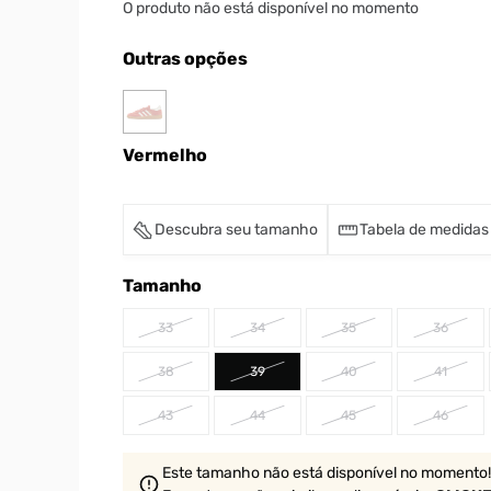
O produto não está disponível no momento
Outras opções
Vermelho
Descubra seu tamanho
Tabela de medidas
Tamanho
33
34
35
36
38
39
40
41
43
44
45
46
Este tamanho não está disponível no momento!