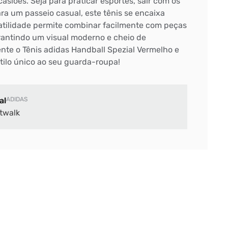
asiões. Seja para praticar esportes, sair com os
a um passeio casual, este tênis se encaixa
atilidade permite combinar facilmente com peças
arantindo um visual moderno e cheio de
nte o Tênis adidas Handball Spezial Vermelho e
tilo único ao seu guarda-roupa!
al
ADIDAS
twalk