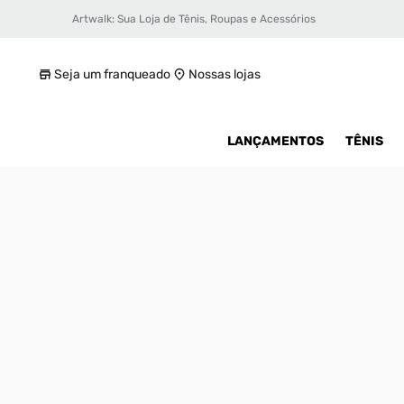
Artwalk: Sua Loja de Tênis, Roupas e Acessórios
Tênis adidas Handball Spezial Unissex
R$ 399,99
Seja um franqueado
Nossas lojas
LANÇAMENTOS
TÊNIS