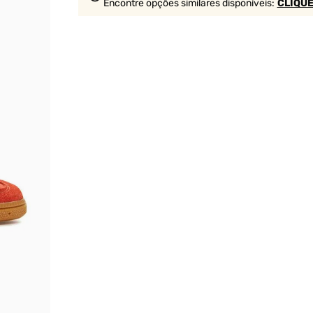
Encontre opções similares
disponíveis
:
CLIQUE