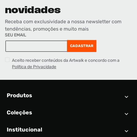
novidades
Receba com exclusividade a nossa newsletter com
tendências, promoções e muito mais
SEU EMAIL
CADASTRAR
Aceito receber conteúdos da Artwalk e concordo com a
Política de Privacidade
Produtos
Coleções
Calendário SNEAKER
Novidades
Institucional
Air Jordan 1
Tênis