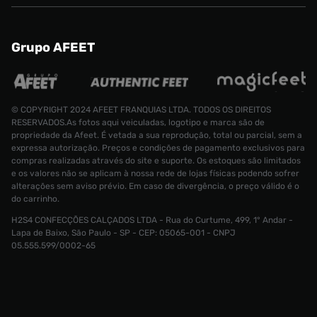
Grupo AFEET
© COPYRIGHT 2024 AFEET FRANQUIAS LTDA. TODOS OS DIREITOS
RESERVADOS.As fotos aqui veiculadas, logotipo e marca são de
propriedade da Afeet. É vetada a sua reprodução, total ou parcial, sem a
expressa autorização. Preços e condições de pagamento exclusivos para
compras realizadas através do site e suporte. Os estoques são limitados
e os valores não se aplicam à nossa rede de lojas físicas podendo sofrer
alterações sem aviso prévio. Em caso de divergência, o preço válido é o
do carrinho.
H2S4 CONFECÇÕES CALÇADOS LTDA - Rua do Curtume, 499, 1° Andar -
Tênis Mizuno Wave Prophecy Masculino
Lapa de Baixo, São Paulo - SP - CEP: 05065-001 - CNPJ
Tamanho:
R$ 1799,99
05.555.599/0002-65
R$ 899,99
39
CONTINUAR COMPRANDO
INDISPONÍVEL