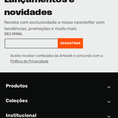
Lançamentos e
novidades
Receba com exclusividade a nossa newsletter com
tendências, promoções e muito mais
SEU EMAIL
CADASTRAR
Aceito receber conteúdos da Artwalk e concordo com a
Política de Privacidade
Produtos
Coleções
Calendário SNEAKER
Novidades
Institucional
Air Jordan 1
Tênis