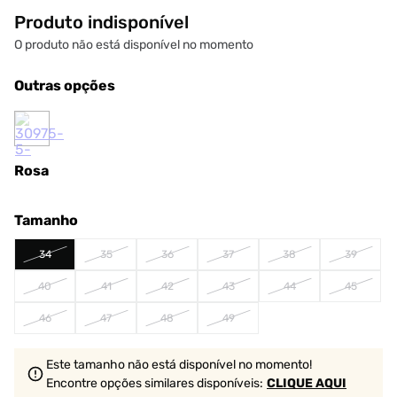
Produto indisponível
O produto não está disponível no momento
Outras opções
Rosa
Tamanho
34
35
36
37
38
39
40
41
42
43
44
45
46
47
48
49
Este tamanho não está disponível no momento!
Encontre opções similares
disponíveis
:
CLIQUE AQUI