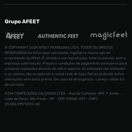
Grupo AFEET
© COPYRIGHT 2024 AFEET FRANQUIAS LTDA. TODOS OS DIREITOS
RESERVADOS.As fotos aqui veiculadas, logotipo e marca são de
propriedade da Afeet. É vetada a sua reprodução, total ou parcial, sem a
expressa autorização. Preços e condições de pagamento exclusivos para
compras realizadas através do site e suporte. Os estoques são limitados
e os valores não se aplicam à nossa rede de lojas físicas podendo sofrer
alterações sem aviso prévio. Em caso de divergência, o preço válido é o
do carrinho.
H2S4 CONFECÇÕES CALÇADOS LTDA - Rua do Curtume, 499, 1° Andar -
Blusão adidas Fleece Crew Unissex
Lapa de Baixo, São Paulo - SP - CEP: 05065-001 - CNPJ
Tamanho:
R$ 449,99
05.555.599/0002-65
R$ 134,99
G
CONTINUAR COMPRANDO
INDISPONÍVEL