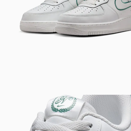
Bem-Vindo à artwalk
Para ter uma melhor experiência de compra, insira seu CEP
e veja a seleção de produtos disponíveis para sua região