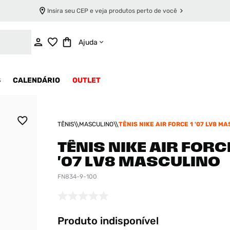
Insira seu CEP e veja produtos perto de você
INDISPONÍVEL
Ajuda
S
CALENDÁRIO
OUTLET
TÊNIS
MASCULINO
TÊNIS NIKE AIR FORCE 1 '07 LV8 M
TÊNIS NIKE AIR FORCE
'07 LV8 MASCULINO
FN834-9-100
Produto indisponível