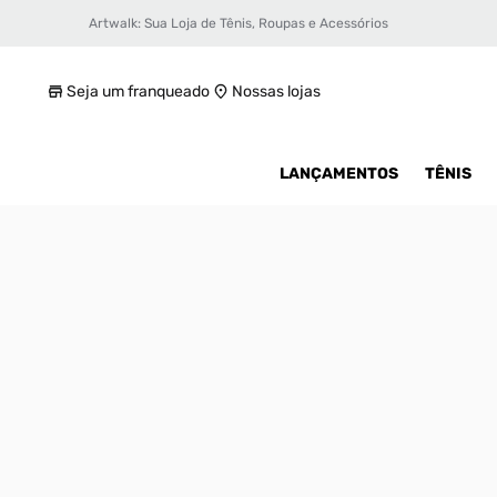
Artwalk: Sua Loja de Tênis, Roupas e Acessórios
Tênis Nike Air Force 1 '07 LV8 Masculino
R$ 669,99
Seja um franqueado
Nossas lojas
LANÇAMENTOS
TÊNIS