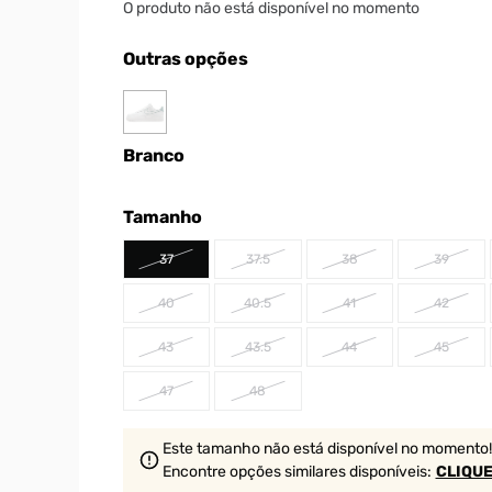
O produto não está disponível no momento
Outras opções
Branco
Tamanho
37
37.5
38
39
40
40.5
41
42
43
43.5
44
45
47
48
Este tamanho não está disponível no momento!
Encontre opções similares
disponíveis
:
CLIQUE