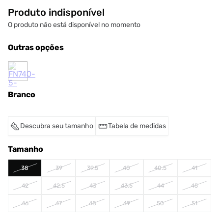
Produto indisponível
O produto não está disponível no momento
Outras opções
Branco
Descubra seu tamanho
Tabela de medidas
Tamanho
38
39
39.5
40
40.5
41
42
42.5
43
43.5
44
45
46
47
48
49
50
51