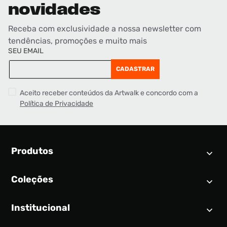
novidades
Receba com exclusividade a nossa newsletter com
tendências, promoções e muito mais
SEU EMAIL
CADASTRAR
Aceito receber conteúdos da Artwalk e concordo com a
Política de Privacidade
Produtos
Coleções
Calendário SNEAKER
Novidades
Institucional
Air Jordan 1
Tênis
Nike Dunk
Tênis masculino