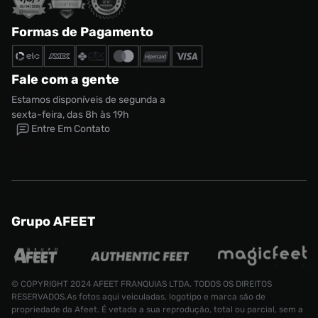
Formas de Pagamento
Fale com a gente
Estamos disponíveis de segunda a
sexta-feira, das 8h às 19h
Entre Em Contato
Grupo AFEET
© COPYRIGHT 2024 AFEET FRANQUIAS LTDA. TODOS OS DIREITOS
RESERVADOS.As fotos aqui veiculadas, logotipo e marca são de
propriedade da Afeet. É vetada a sua reprodução, total ou parcial, sem a