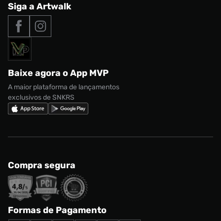
Central de Relacionamento
Siga a Artwalk
Seja um franqueado
adidas Samba
Outlet
Tipos de entrega
Nossas lojas
Nike Air Max
Roupas
Formas de Pagamento
Termos de uso
adidas Adi2000
Acessórios
Solicite seus dados
Política de privacidade
adidas Campus
Marcas
Regulamento CRM/ CASHBACK
adidas Gazelle
Baixe agora o App MVP
Regulamento Cupom
Nike Shox
A maior plataforma de lançamentos
exclusivos de SNKRS
Compra segura
Formas de Pagamento