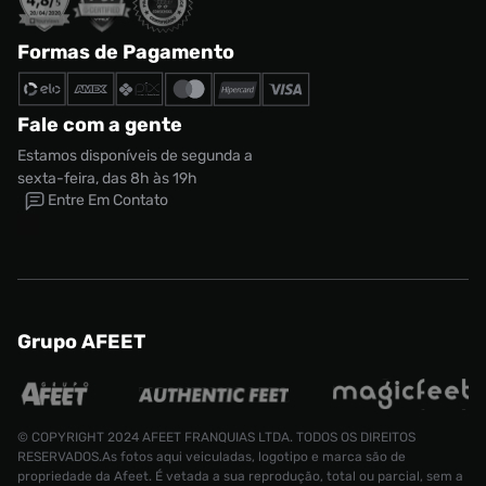
Formas de Pagamento
Fale com a gente
Estamos disponíveis de segunda a
sexta-feira, das 8h às 19h
Entre Em Contato
Grupo AFEET
© COPYRIGHT 2024 AFEET FRANQUIAS LTDA. TODOS OS DIREITOS
RESERVADOS.As fotos aqui veiculadas, logotipo e marca são de
propriedade da Afeet. É vetada a sua reprodução, total ou parcial, sem a