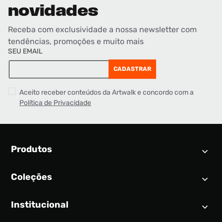
novidades
Receba com exclusividade a nossa newsletter com
tendências, promoções e muito mais
SEU EMAIL
CADASTRAR
Aceito receber conteúdos da Artwalk e concordo com a
Política de Privacidade
Produtos
Coleções
Calendário SNEAKER
Novidades
Institucional
Air Jordan 1
Tênis
Nike Dunk
Tênis masculino