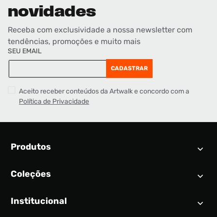
novidades
Receba com exclusividade a nossa newsletter com
tendências, promoções e muito mais
SEU EMAIL
CADASTRAR
Aceito receber conteúdos da Artwalk e concordo com a
Política de Privacidade
Produtos
Coleções
Calendário SNEAKER
Novidades
Institucional
Air Jordan 1
Tênis
Nike Dunk