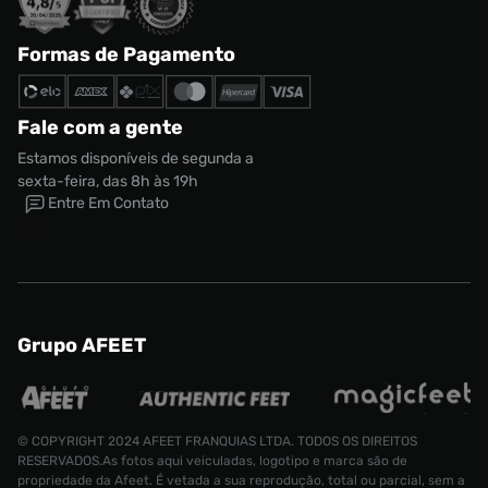
Formas de Pagamento
Fale com a gente
Estamos disponíveis de segunda a
sexta-feira, das 8h às 19h
Entre Em Contato
Grupo AFEET
© COPYRIGHT 2024 AFEET FRANQUIAS LTDA. TODOS OS DIREITOS
RESERVADOS.As fotos aqui veiculadas, logotipo e marca são de
propriedade da Afeet. É vetada a sua reprodução, total ou parcial, sem a