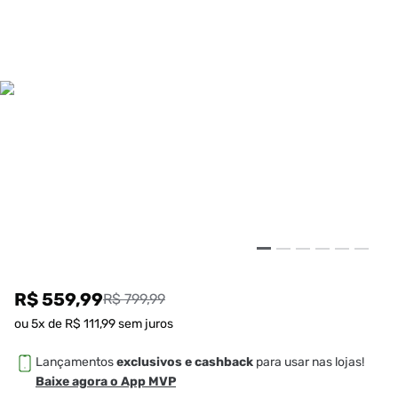
R$ 559,99
R$ 799,99
ou
5
x de
R$
111
,
99
sem juros
Lançamentos
exclusivos e cashback
para usar nas lojas!
Baixe agora o App MVP