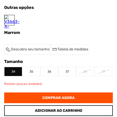
Outras opções
Marrom
Descubra seu tamanho
Tabela de medidas
Tamanho
34
35
36
37
38
39
Restam poucas unidades!
COMPRAR AGORA
ADICIONAR AO CARRINHO