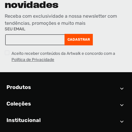
novidades
Receba com exclusividade a nossa newsletter com
tendências, promoções e muito mais
SEU EMAIL
CADASTRAR
Aceito receber conteúdos da Artwalk e concordo com a
Política de Privacidade
Produtos
Coleções
Calendário SNEAKER
Novidades
Institucional
Air Jordan 1
Tênis
Nike Dunk
Tênis masculino