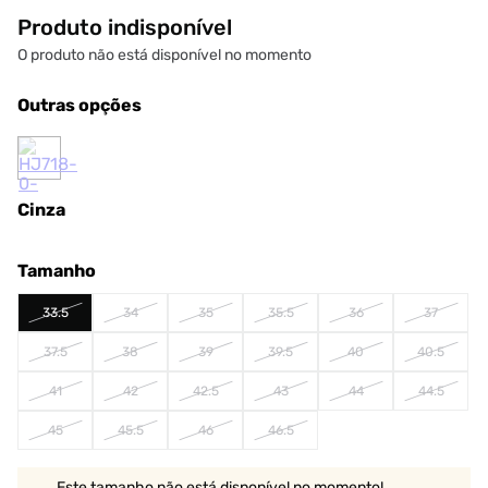
Produto indisponível
O produto não está disponível no momento
Outras opções
Cinza
Tamanho
33.5
34
35
35.5
36
37
37.5
38
39
39.5
40
40.5
41
42
42.5
43
44
44.5
45
45.5
46
46.5
Este tamanho não está disponível no momento!