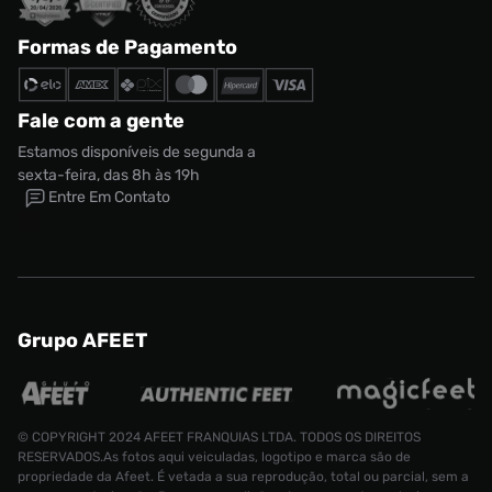
Formas de Pagamento
Fale com a gente
Estamos disponíveis de segunda a
sexta-feira, das 8h às 19h
Entre Em Contato
Grupo AFEET
© COPYRIGHT 2024 AFEET FRANQUIAS LTDA. TODOS OS DIREITOS
RESERVADOS.As fotos aqui veiculadas, logotipo e marca são de
propriedade da Afeet. É vetada a sua reprodução, total ou parcial, sem a