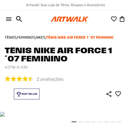
Artwalk: Sua Loja de Tênis, Roupas e Acessórios
TÊNIS
FEMININO
NIKE
TÊNIS NIKE AIR FORCE 1 ´07 FEMININO
TÊNIS NIKE AIR FORCE 1
´07 FEMININO
HJ718-0-030
2
avaliações
BEST SELLER