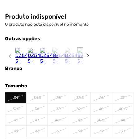
Produto indisponível
O produto não está disponível no momento
Outras opções
Branco
Tamanho
34
34.5
35
35.5
36
37
37.5
38
39
39.5
40
40.5
41
42
42.5
43
43.5
44
45
46
47
48
49
50