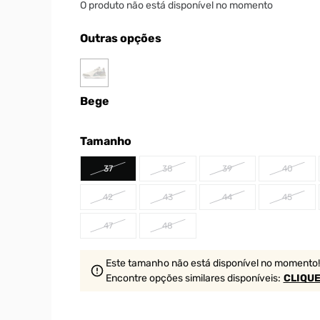
O produto não está disponível no momento
Outras opções
Bege
Tamanho
37
38
39
40
42
43
44
45
47
48
Este tamanho não está disponível no momento!
Encontre opções similares
disponíveis
:
CLIQUE