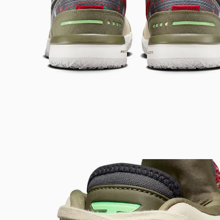
Bem-Vindo à artwalk
Para ter uma melhor experiência de compra, insira seu CEP
e veja a seleção de produtos disponíveis para sua região