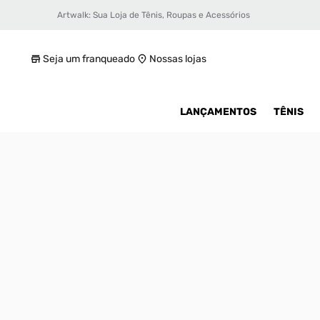
Artwalk: Sua Loja de Tênis, Roupas e Acessórios
Tênis Nike Lebron Nxxt Gen Masculino
R$ 699,99
Seja um franqueado
Nossas lojas
LANÇAMENTOS
TÊNIS