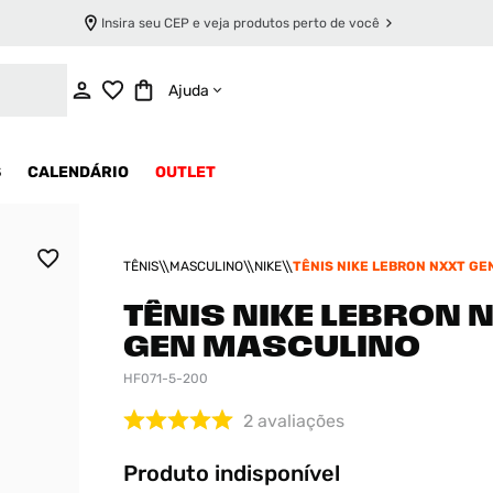
Insira seu CEP e veja produtos perto de você
INDISPONÍVEL
Ajuda
S
CALENDÁRIO
OUTLET
TÊNIS
MASCULINO
NIKE
TÊNIS NIKE LEBRON NXXT GE
MASCULINO
TÊNIS NIKE LEBRON 
GEN MASCULINO
HF071-5-200
2
avaliações
Produto indisponível