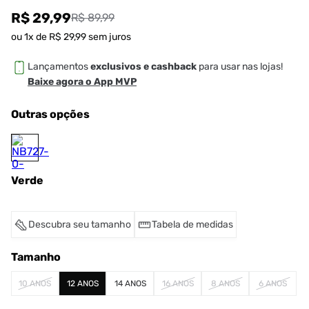
R$ 29,99
R$ 89,99
ou
1
x de
R$
29
,
99
sem juros
Lançamentos
exclusivos e cashback
para usar nas lojas!
Baixe agora o App MVP
Outras opções
Verde
Descubra seu tamanho
Tabela de medidas
Tamanho
10 ANOS
12 ANOS
14 ANOS
16 ANOS
8 ANOS
6 ANOS