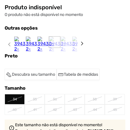
Produto indisponível
O produto não está disponível no momento
Outras opções
Preto
Descubra seu tamanho
Tabela de medidas
Tamanho
34
35
36
37
38
39
40
41
42
43
44
45
Este tamanho não está disponível no momento!