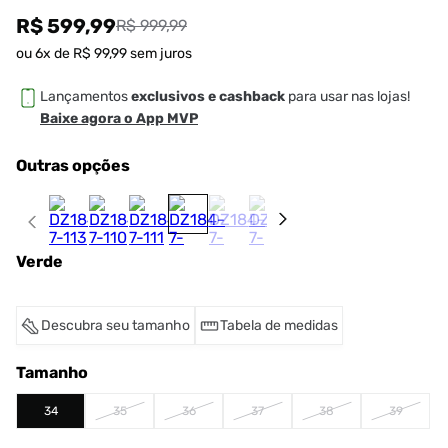
R$ 599,99
R$ 999,99
ou
6
x de
R$
99
,
99
sem juros
Lançamentos
exclusivos e cashback
para usar nas lojas!
Baixe agora o App MVP
Outras opções
Verde
Descubra seu tamanho
Tabela de medidas
Tamanho
34
35
36
37
38
39