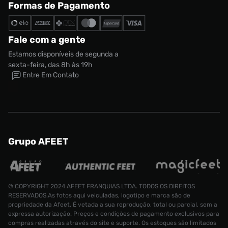
Formas de Pagamento
Fale com a gente
Estamos disponíveis de segunda a
sexta-feira, das 8h às 19h
Entre Em Contato
Grupo AFEET
Tênis Nike Air Force 1 Shadow Feminino
Tamanho:
R$ 999,99
R$ 599,99
34
© COPYRIGHT 2024 AFEET FRANQUIAS LTDA. TODOS OS DIREITOS
RESERVADOS.As fotos aqui veiculadas, logotipo e marca são de
propriedade da Afeet. É vetada a sua reprodução, total ou parcial, sem a
CONTINUAR COMPRANDO
ADICIONAR AO CARRINHO
expressa autorização. Preços e condições de pagamento exclusivos para
compras realizadas através do site e suporte. Os estoques são limitados